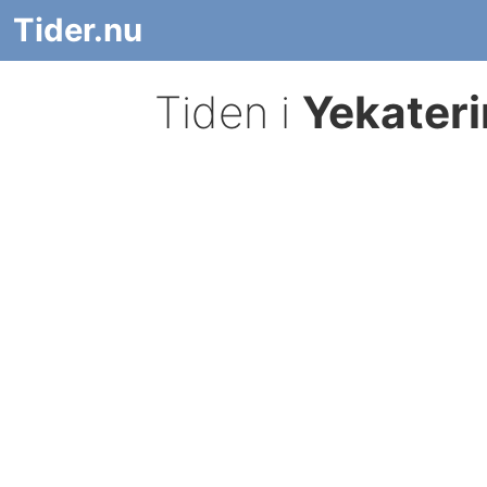
Tider.nu
Tiden i
Yekater