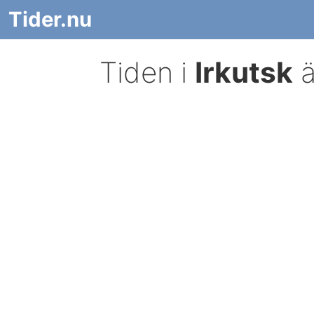
Tider.nu
Tiden i
Irkutsk
ä